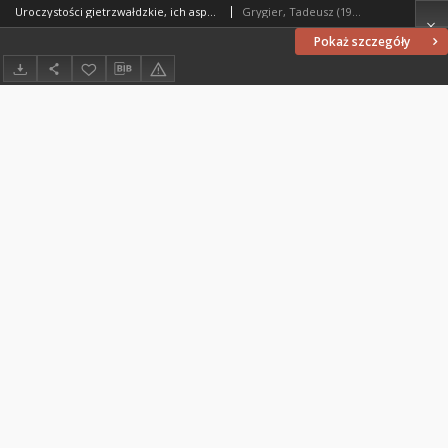
Uroczystości gietrzwałdzkie, ich aspekt katolicki oraz polski w latach 1877-1944 w świetle władz wschodniopruskich
Grygier, Tadeusz (1916-2000)
Pokaż szczegóły