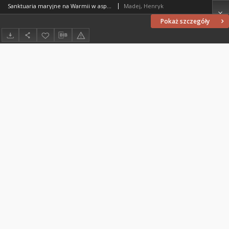
Sanktuaria maryjne na Warmii w aspekcie historii sztuki
Madej, Henryk
Pokaż szczegóły