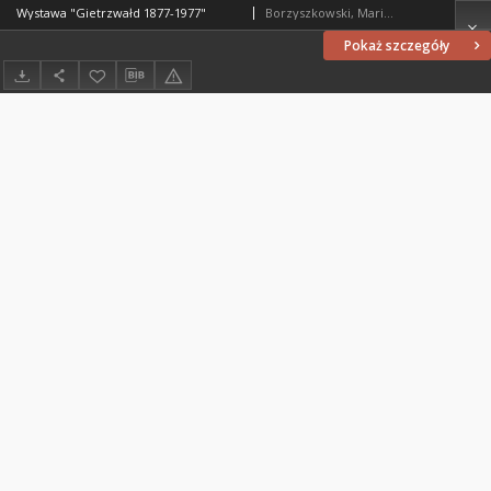
Wystawa "Gietrzwałd 1877-1977"
Borzyszkowski, Marian (1936-2001)
Pokaż szczegóły