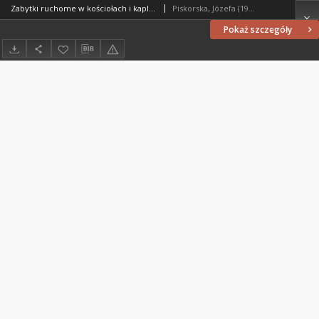
Zabytki ruchome w kościołach i kaplicach dekanatów Olsztyn Południe i Północ według stanu z 1975 roku : inwentarz ruchomych zabytków sztuki kościelnej Diecezji Warmińskiej
Piskorska, Józefa (1930-2016)
Pokaż szczegóły