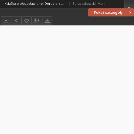
Książka o błogosławionej Dorocie z Mątowów : [recenzja]
Borzyszkowski, Marian (1936-2001)
Pokaż szczegóły