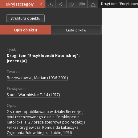
Drugi tom "Encyklopedi
Ukryj szczegóły
Struktura obiektu
Opis obiektu
Lista plików
Tytuł:
Drugi tom "Encyklopedii Katolickiej" :
[recenzja]
Twórca:
Borzyszkowski, Marian (1936-2001)
Powiązanie:
Studia Warmińskie T. 14 (1977)
Opis:
2 strony
;
opublikowano w dziale: Recenzje
;
tytuł recenzowanego dzieła: Encyklopedia
Katolicka. T. 2 / praca zbiorowa pod redakcją
Feliksa Gryglewicza, Romualda Łukaszyka,
Zygmunta Sułowskiego. - Lublin, 1976