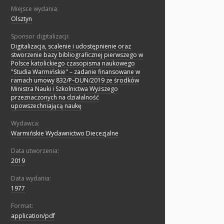
Miejsce wydania:
Olsztyn
Sponsor digitalizacji:
Digitalizacja, scalenie i udostępnienie oraz
stworzenie bazy bibliograficznej pierwszego w
Polsce katolickiego czasopisma naukowego
"Studia Warmińskie" – zadanie finansowane w
ramach umowy 832/P–DUN/2019 ze środków
Ministra Nauki i Szkolnictwa Wyższego
przeznaczonych na działalność
upowszechniającą naukę
Wydawca:
Warmińskie Wydawnictwo Diecezjalne
Data utworzenia:
2019
Data wydania:
1977
Format:
application/pdf