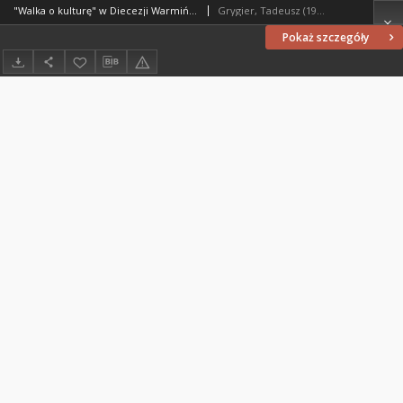
"Walka o kulturę" w Diecezji Warmińskiej w latach 1933-1944 : [recenzja]
Grygier, Tadeusz (1916-2000)
Pokaż szczegóły