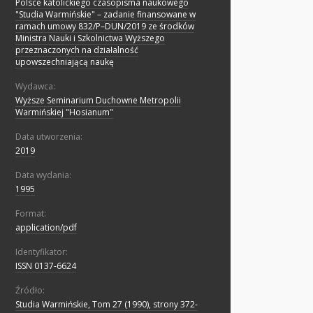
Polsce katolickiego czasopisma naukowego
"Studia Warmińskie" – zadanie finansowane w
ramach umowy 832/P–DUN/2019 ze środków
Ministra Nauki i Szkolnictwa Wyższego
przeznaczonych na działalność
upowszechniającą naukę
Wydawca:
Wyższe Seminarium Duchowne Metropolii
Warmińskiej "Hosianum"
Data utworzenia:
2019
Data wydania:
1995
Format:
application/pdf
Identyfikator:
ISSN 0137-6624
Źródło:
Studia Warmińskie, Tom 27 (1990), strony 372-