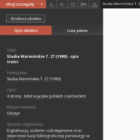
Studia Warmińskie T. 27
Ukryj szczegóły
Struktura obiektu
Opis obiektu
Lista plików
Tytuł:
Studia Warmińskie T. 27 (1990) - spis
treści
Powiązanie:
Studia Warmińskie T. 27 (1990)
Opis:
4 strony
;
tekst w języku polskim i niemieckim
Miejsce wydania:
Olsztyn
Sponsor digitalizacji:
Digitalizacja, scalenie i udostępnienie oraz
stworzenie bazy bibliograficznej pierwszego w