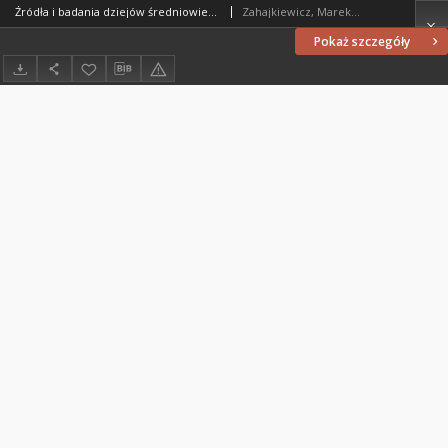
Źródła i badania dziejów średniowiecznej liturgii w Polsce
Zahajkiewicz, Marek Tomasz (1934-2015)
Pokaż szczegóły