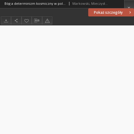
Bóg a determinizm kosmiczny w polskich dziełach astrologicznych doby przedkopernikańskiej
Markowski, Mieczysław (1929-2011)
Pokaż szczegóły