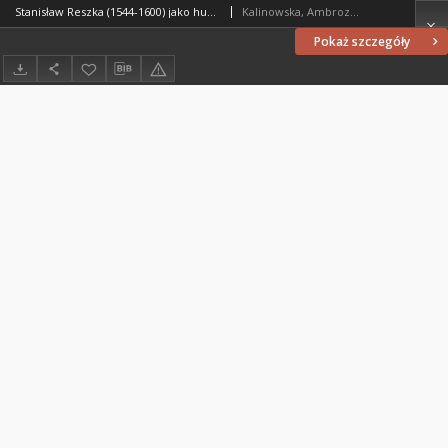
Stanisław Reszka (1544-1600) jako humanista i pisarz
Kalinowska, Ambrozja Jadwiga (1943- )
Pokaż szczegóły