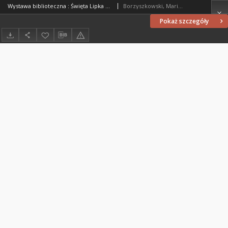
Wystawa biblioteczna : Święta Lipka 1687-1987
Borzyszkowski, Marian (1936-2001)
Pokaż szczegóły