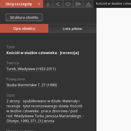
Kościół w służbie czło
Ukryj szczegóły
Struktura obiektu
Opis obiektu
Lista plików
Tytuł:
Kościół w służbie człowieka : [recenzja]
Twórca:
Turek, Władysław (1933-2011)
Powiązanie:
Studia Warmińskie T. 27 (1990)
Opis:
2 strony
;
opublikowano w dziale: Materiały i
recenzje
;
tytuł recenzowanego dzieła: Kościół
w służbie człowieka : praca zbiorowa / pod
red. Władysława Turka, Janusza Mariańskiego. -
Olsztyn, 1990, 371, [1] strona