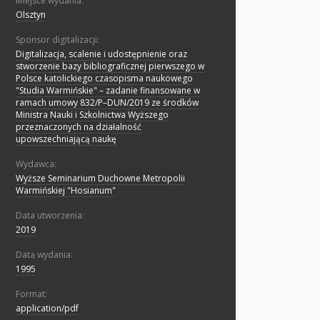
Miejsce wydania:
Olsztyn
Sponsor digitalizacji:
Digitalizacja, scalenie i udostępnienie oraz
stworzenie bazy bibliograficznej pierwszego w
Polsce katolickiego czasopisma naukowego
"Studia Warmińskie" – zadanie finansowane w
ramach umowy 832/P–DUN/2019 ze środków
Ministra Nauki i Szkolnictwa Wyższego
przeznaczonych na działalność
upowszechniającą naukę
Wydawca:
Wyższe Seminarium Duchowne Metropolii
Warmińskiej "Hosianum"
Data utworzenia:
2019
Data wydania:
1995
Format:
application/pdf