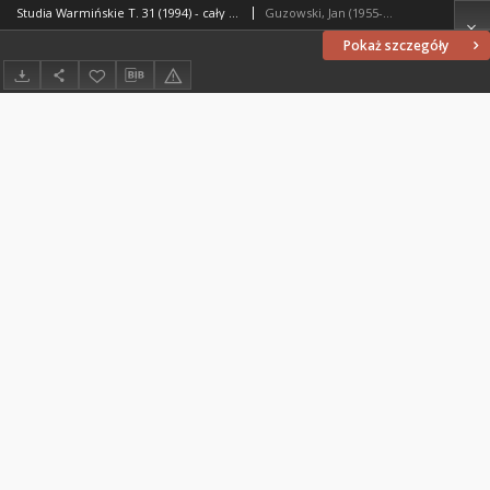
Studia Warmińskie T. 31 (1994) - cały numer
Guzowski, Jan (1955- ). Redaktor naczelny
Pokaż szczegóły