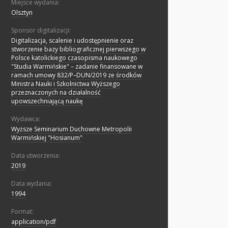
Miejsce wydania:
Olsztyn
Sponsor digitalizacji:
Digitalizacja, scalenie i udostępnienie oraz
stworzenie bazy bibliograficznej pierwszego w
Polsce katolickiego czasopisma naukowego
"Studia Warmińskie" – zadanie finansowane w
ramach umowy 832/P–DUN/2019 ze środków
Ministra Nauki i Szkolnictwa Wyższego
przeznaczonych na działalność
upowszechniającą naukę
Wydawca:
Wyższe Seminarium Duchowne Metropolii
Warmińskiej "Hosianum"
Data utworzenia:
2019
Data wydania:
1994
Format:
application/pdf