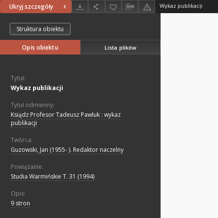
Wykaz publikacji
Ukryj szczegóły
Struktura obiektu
Opis obiektu
Lista plików
Tytuł:
Wykaz publikacji
Tytuł odmienny:
Ksiądz Profesor Tadeusz Pawluk : wykaz
publikacji
Twórca:
Guzowski, Jan (1955- ). Redaktor naczelny
Powiązanie:
Studia Warmińskie T. 31 (1994)
Opis:
9 stron