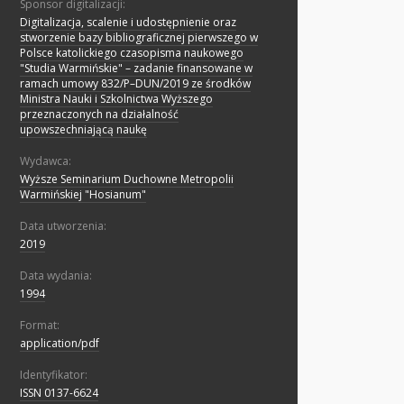
Sponsor digitalizacji:
Digitalizacja, scalenie i udostępnienie oraz
stworzenie bazy bibliograficznej pierwszego w
Polsce katolickiego czasopisma naukowego
"Studia Warmińskie" – zadanie finansowane w
ramach umowy 832/P–DUN/2019 ze środków
Ministra Nauki i Szkolnictwa Wyższego
przeznaczonych na działalność
upowszechniającą naukę
Wydawca:
Wyższe Seminarium Duchowne Metropolii
Warmińskiej "Hosianum"
Data utworzenia:
2019
Data wydania:
1994
Format:
application/pdf
Identyfikator:
ISSN 0137-6624