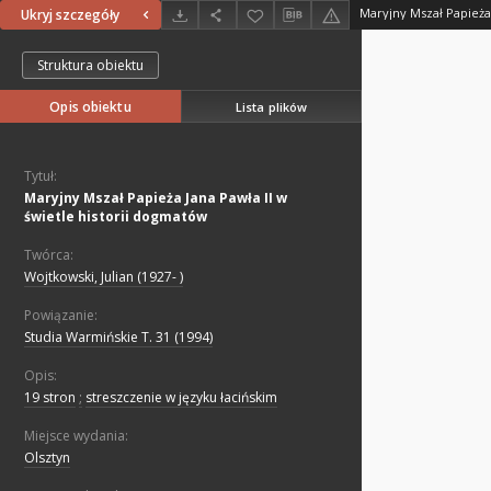
Ukryj szczegóły
Struktura obiektu
Opis obiektu
Lista plików
Tytuł:
Maryjny Mszał Papieża Jana Pawła II w
świetle historii dogmatów
Twórca:
Wojtkowski, Julian (1927- )
Powiązanie:
Studia Warmińskie T. 31 (1994)
Opis:
19 stron
;
streszczenie w języku łacińskim
Miejsce wydania:
Olsztyn