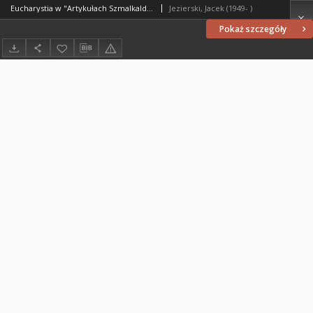
Eucharystia w "Artykułach Szmalkaldzkich"
Jezierski, Jacek (1949- )
Pokaż szczegóły