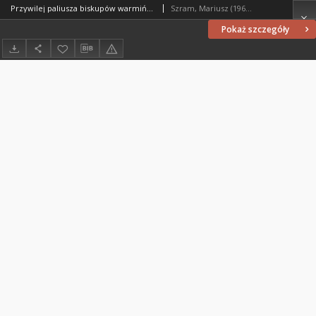
Przywilej paliusza biskupów warmińskich
Szram, Mariusz (1965- )
Pokaż szczegóły