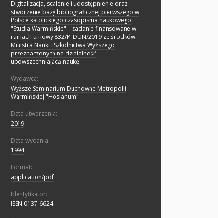
Digitalizacja, scalenie i udostępnienie oraz
stworzenie bazy bibliograficznej pierwszego w
Polsce katolickiego czasopisma naukowego
"Studia Warmińskie" – zadanie finansowane w
ramach umowy 832/P–DUN/2019 ze środków
Ministra Nauki i Szkolnictwa Wyższego
przeznaczonych na działalność
upowszechniającą naukę
Wydawca:
Wyższe Seminarium Duchowne Metropolii
Warmińskiej "Hosianum"
Data utworzenia:
2019
Data wydania:
1994
Format:
application/pdf
Identyfikator:
ISSN 0137-6624