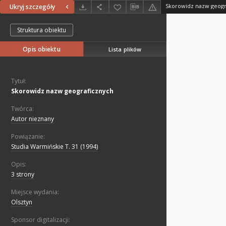
Skorowidz nazw geogr
Ukryj szczegóły
Struktura obiektu
Opis obiektu
Lista plików
Tytuł:
Skorowidz nazw geograficznych
Twórca:
Autor nieznany
Powiązanie:
Studia Warmińskie T. 31 (1994)
Opis:
3 strony
Miejsce wydania:
Olsztyn
Sponsor digitalizacji: