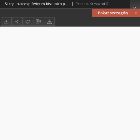
Sakry i sukcesja święceń biskupich pasterzy diecezji oraz metropolii warmińskiej w dwóch ostatnich stuleciach
Prokop, Krzysztof Rafał
Pokaż szczegóły