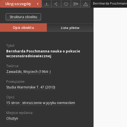
Ukryj szczegóły
Struktura obiektu
Opis obiektu
Lista plików
Tytuł:
Bernharda Poschmanna nauka o pokucie
wczesnośredniowiecznej
Twórca:
Zawadzki, Wojciech (1964- )
Powiązanie:
Studia Warmińskie T. 47 (2010)
Opis:
15 stron
;
streszczenie w języku niemieckim
Miejsce wydania:
Olsztyn