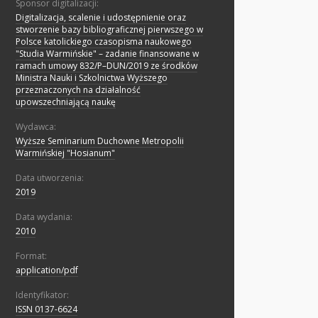
Sponsor digitalizacji:
Digitalizacja, scalenie i udostępnienie oraz
stworzenie bazy bibliograficznej pierwszego w
Polsce katolickiego czasopisma naukowego
"Studia Warmińskie" – zadanie finansowane w
ramach umowy 832/P–DUN/2019 ze środków
Ministra Nauki i Szkolnictwa Wyższego
przeznaczonych na działalność
upowszechniającą naukę
Wydawca:
Wyższe Seminarium Duchowne Metropolii
Warmińskiej "Hosianum"
Data utworzenia:
2019
Data wydania:
2010
Format:
application/pdf
Identyfikator:
ISSN 0137-6624