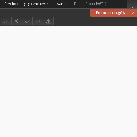
Psychopedagogiczne uwarunkowania do przewodzenia małym grupom kościelnym
Duksa, Piotr (1967- )
Pokaż szczegóły