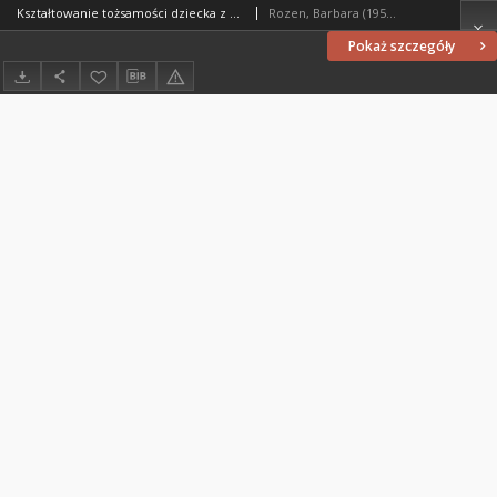
Kształtowanie tożsamości dziecka z niepełnosprawnością intelektualną w procesie dydaktyczno-wychowawczym
Rozen, Barbara (1958- )
Pokaż szczegóły