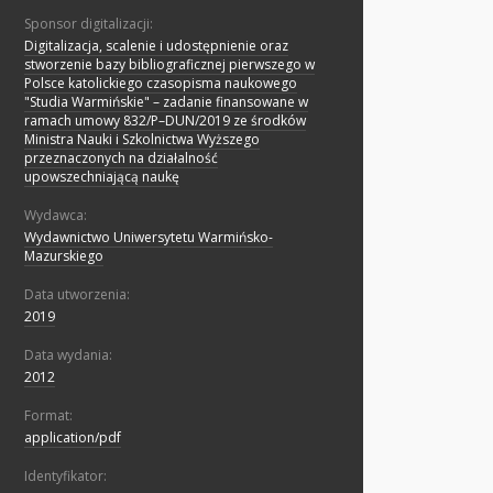
Sponsor digitalizacji:
Digitalizacja, scalenie i udostępnienie oraz
stworzenie bazy bibliograficznej pierwszego w
Polsce katolickiego czasopisma naukowego
"Studia Warmińskie" – zadanie finansowane w
ramach umowy 832/P–DUN/2019 ze środków
Ministra Nauki i Szkolnictwa Wyższego
przeznaczonych na działalność
upowszechniającą naukę
Wydawca:
Wydawnictwo Uniwersytetu Warmińsko-
Mazurskiego
Data utworzenia:
2019
Data wydania:
2012
Format:
application/pdf
Identyfikator: