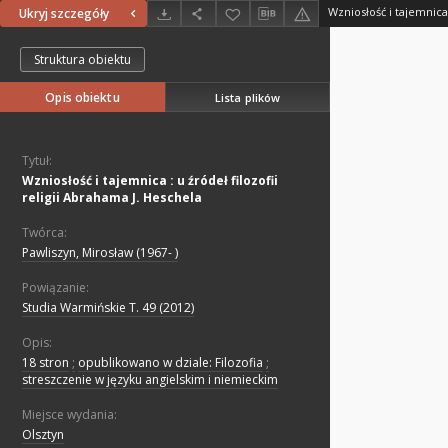
Ukryj szczegóły
Struktura obiektu
Opis obiektu
Lista plików
Tytuł:
Wzniosłość i tajemnica : u źródeł filozofii
religii Abrahama J. Heschela
Twórca:
Pawliszyn, Mirosław (1967- )
Powiązanie:
Studia Warmińskie T. 49 (2012)
Opis:
18 stron
;
opublikowano w dziale: Filozofia
;
streszczenie w języku angielskim i niemieckim
Miejsce wydania:
Olsztyn