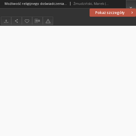
Możliwość religijnego doświadczenia w świeckim samorozumieniu człowieka
Żmudziński, Marek (1963- )
Pokaż szczegóły