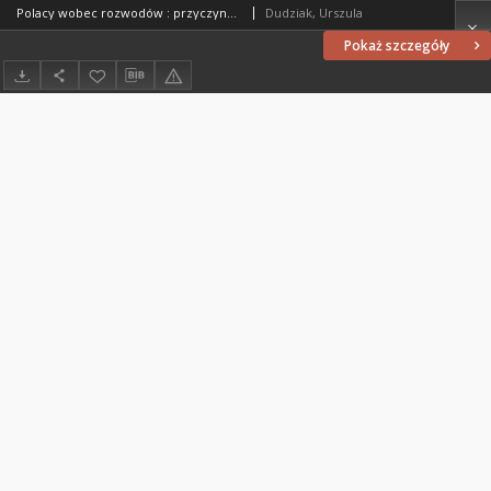
Polacy wobec rozwodów : przyczyny i skutki rozpadu rodziny oraz wskazania profilaktyczne
Dudziak, Urszula
Pokaż szczegóły