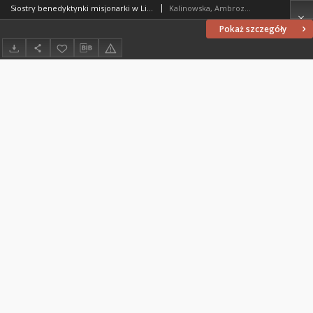
Siostry benedyktynki misjonarki w Libii : misja milczenia w latach 1976-1998 : (w świetle zbiorów archiwalnych Zgromadzenia)
Kalinowska, Ambrozja Jadwiga (1943- )
Pokaż szczegóły