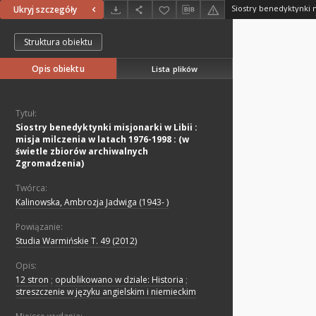
Ukryj szczegóły
Struktura obiektu
Opis obiektu
Lista plików
Tytuł:
Siostry benedyktynki misjonarki w Libii :
misja milczenia w latach 1976-1998 : (w
świetle zbiorów archiwalnych
Zgromadzenia)
Twórca:
Kalinowska, Ambrozja Jadwiga (1943- )
Powiązanie:
Studia Warmińskie T. 49 (2012)
Opis:
12 stron
;
opublikowano w dziale: Historia
;
streszczenie w języku angielskim i niemieckim