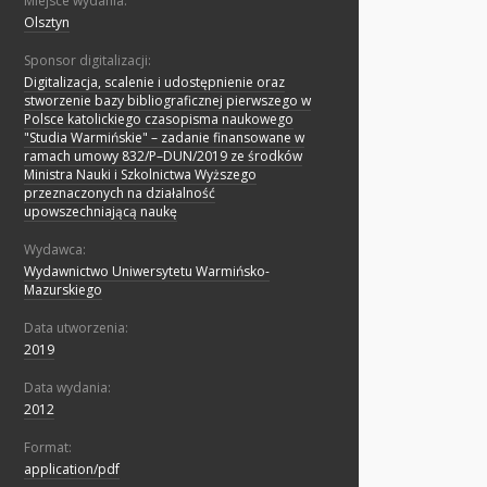
Miejsce wydania:
Olsztyn
Sponsor digitalizacji:
Digitalizacja, scalenie i udostępnienie oraz
stworzenie bazy bibliograficznej pierwszego w
Polsce katolickiego czasopisma naukowego
"Studia Warmińskie" – zadanie finansowane w
ramach umowy 832/P–DUN/2019 ze środków
Ministra Nauki i Szkolnictwa Wyższego
przeznaczonych na działalność
upowszechniającą naukę
Wydawca:
Wydawnictwo Uniwersytetu Warmińsko-
Mazurskiego
Data utworzenia:
2019
Data wydania:
2012
Format:
application/pdf