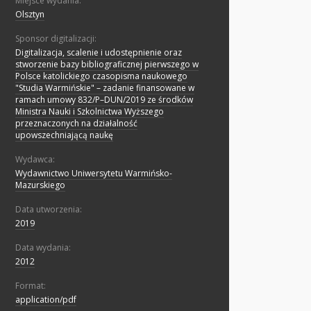
Miejsce wydania:
Olsztyn
Sponsor digitalizacji:
Digitalizacja, scalenie i udostępnienie oraz
stworzenie bazy bibliograficznej pierwszego w
Polsce katolickiego czasopisma naukowego
"Studia Warmińskie" – zadanie finansowane w
ramach umowy 832/P–DUN/2019 ze środków
Ministra Nauki i Szkolnictwa Wyższego
przeznaczonych na działalność
upowszechniającą naukę
Wydawca:
Wydawnictwo Uniwersytetu Warmińsko-
Mazurskiego
Data utworzenia:
2019
Data wydania:
2012
Format:
application/pdf