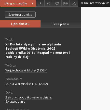
Ukryj szczegóły
Struktura obiektu
Opis obiektu
Lista plików
Tytuł:
XII Dni Interdyscyplinarne Wydziału
Teologii UWM w Olsztynie, 24-25
października 2011 : "Rozpad małżeństwa i
rodziny dzisiaj"
Twórca:
Wojciechowski, Michał (1953- )
Powiązanie:
Studia Warmińskie T. 49 (2012)
Opis:
2 strony
;
opublikowano w dziale:
Sprawozdania