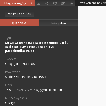
Ukryj szczegóły
Struktura obiektu
Opis obiektu
Lista plików
Tytuł:
Słowo wstępne na otwarcie sympozjum ku
czci Stanisława Hozjusza dnia 22
października 1978 r.
Twórca:
Obłąk, Jan (1913-1988)
Powiązanie:
Studia Warmińskie T. 18 (1981)
Opis:
15 stron
;
streszczenie w języku niemieckim
Miejsce wydania:
Olsztyn