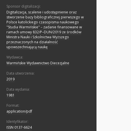
Sponsor digitalizacji:
Digitalizacja, scalenie i udostępnienie oraz
stworzenie bazy bibliograficznej pierwszego w
Polsce katolickiego czasopisma naukowego
"Studia Warmińskie" – zadanie finansowane w
ramach umowy 832/P–DUN/2019 ze środków
Ministra Nauki i Szkolnictwa Wyższego
przeznaczonych na działalność
upowszechniającą naukę
Wydawca:
Warmińskie Wydawnictwo Diecezjalne
Data utworzenia:
2019
Data wydania:
1981
Format:
application/pdf
Identyfikator:
ISSN 0137-6624