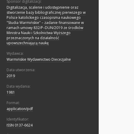
Sponsor digitalizacji:
Digitalizacja, scalenie i udostępnienie oraz
stworzenie bazy bibliograficznej pierwszego w
Polsce katolickiego czasopisma naukowego
"Studia Warmińskie" – zadanie finansowane w
ramach umowy 832/P–DUN/2019 ze środków
Ministra Nauki i Szkolnictwa Wyższego
przeznaczonych na działalność
upowszechniającą naukę
Wydawca:
Warmińskie Wydawnictwo Diecezjalne
Data utworzenia:
2019
Data wydania:
1981
Format:
application/pdf
Identyfikator:
ISSN 0137-6624