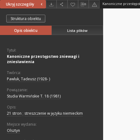
Kanoniczne przestępst
Ukryj szczegóły
Struktura obiektu
Opis obiektu
Lista plików
Tytuł:
Kanoniczne przestępstwo zniewagi i
zniesławienia
Twórca:
Pawluk, Tadeusz (1928- )
Powiązanie:
Studia Warmińskie T. 18 (1981)
Opis:
21 stron
;
streszczenie w języku niemieckim
Miejsce wydania:
Olsztyn