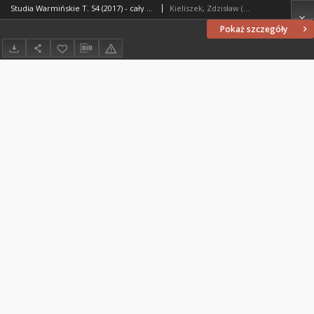
Studia Warmińskie T. 54 (2017) - cały numer
Kieliszek, Zdzisław (1973- ). Redaktor naczelny
Pokaż szczegóły