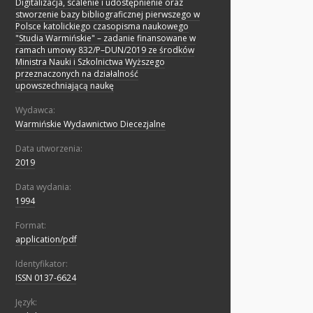
Digitalizacja, scalenie i udostępnienie oraz
stworzenie bazy bibliograficznej pierwszego w
Polsce katolickiego czasopisma naukowego
"Studia Warmińskie" – zadanie finansowane w
ramach umowy 832/P–DUN/2019 ze środków
Ministra Nauki i Szkolnictwa Wyższego
przeznaczonych na działalność
upowszechniającą naukę
Wydawca:
Warmińskie Wydawnictwo Diecezjalne
Data utworzenia:
2019
Data wydania:
1994
Format:
application/pdf
Identyfikator:
ISSN 0137-6624
Język: