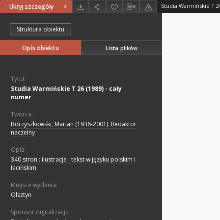
Studia Warmińskie T 26
Ukryj szczegóły
Struktura obiektu
Opis obiektu
Lista plików
Tytuł:
Studia Warmińskie T 26 (1989) - cały
numer
Twórca:
Borzyszkowski, Marian (1936-2001). Redaktor
naczelny
Opis:
340 stron : ilustracje
;
tekst w języku polskim i
łacińskim
Miejsce wydania:
Olsztyn
Sponsor digitalizacji: