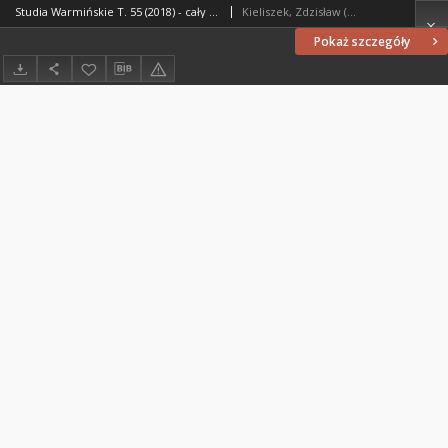
Studia Warmińskie T. 55 (2018) - cały numer
Kieliszek, Zdzisław (1973- ). Redaktor naczelny
Pokaż szczegóły