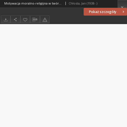
Motywacja moralno-religijna w twórczości niemieckich pisarzy, którzy po 1945 roku opuścili Prusy Wschodnie
Chłosta, Jan (1938- )
Pokaż szczegóły