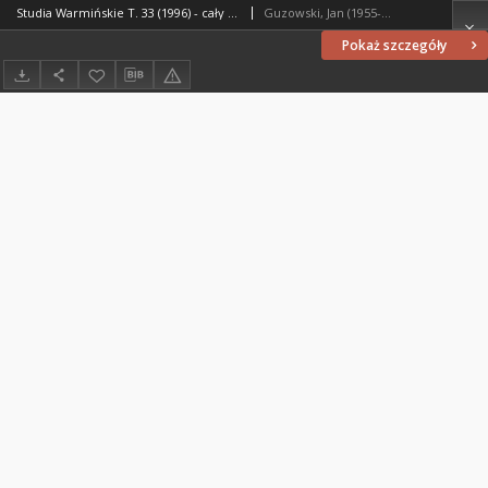
Studia Warmińskie T. 33 (1996) - cały numer
Guzowski, Jan (1955- ). Redaktor naczelny
Pokaż szczegóły