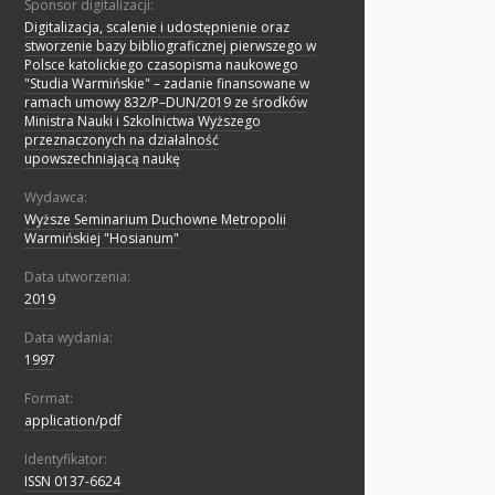
Sponsor digitalizacji:
Digitalizacja, scalenie i udostępnienie oraz
stworzenie bazy bibliograficznej pierwszego w
Polsce katolickiego czasopisma naukowego
"Studia Warmińskie" – zadanie finansowane w
ramach umowy 832/P–DUN/2019 ze środków
Ministra Nauki i Szkolnictwa Wyższego
przeznaczonych na działalność
upowszechniającą naukę
Wydawca:
Wyższe Seminarium Duchowne Metropolii
Warmińskiej "Hosianum"
Data utworzenia:
2019
Data wydania:
1997
Format:
application/pdf
Identyfikator:
ISSN 0137-6624