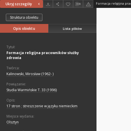
Formacja religijna pr
Ukryj szczegóły
Struktura obiektu
Opis obiektu
Lista plików
Tytuł:
Formacja religijna pracowników służby
zdrowia
Twórca:
Kalinowski, Mirosław (1962- )
Powiązanie:
Studia Warmińskie T. 33 (1996)
Opis:
17 stron
;
streszczenie w języku niemieckim
Miejsce wydania:
Olsztyn