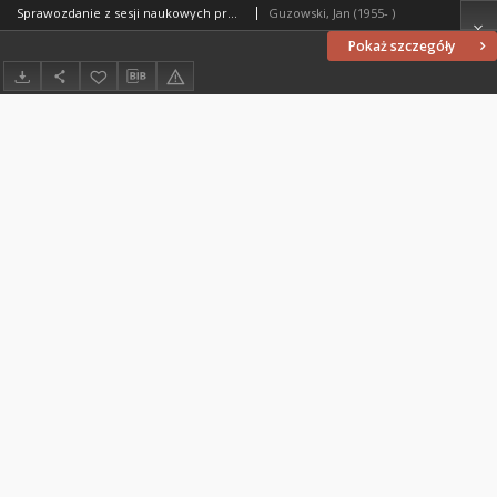
Sprawozdanie z sesji naukowych profesorów i wykładowców Wyższego Seminarium Duchownego Metropolii Warmińskiej "Hosianum" w Olsztynie za lata 1989-1996
Guzowski, Jan (1955- )
Pokaż szczegóły