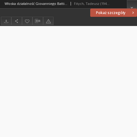
Włoska działalność Giovanniego Battisty Lanceollottiego
Fitych, Tadeusz (1948- )
Pokaż szczegóły