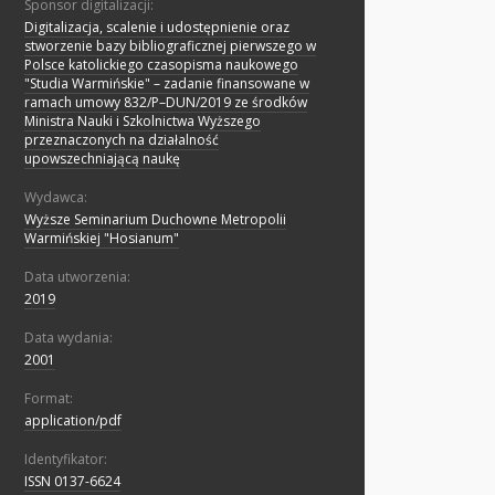
Sponsor digitalizacji:
Digitalizacja, scalenie i udostępnienie oraz
stworzenie bazy bibliograficznej pierwszego w
Polsce katolickiego czasopisma naukowego
"Studia Warmińskie" – zadanie finansowane w
ramach umowy 832/P–DUN/2019 ze środków
Ministra Nauki i Szkolnictwa Wyższego
przeznaczonych na działalność
upowszechniającą naukę
Wydawca:
Wyższe Seminarium Duchowne Metropolii
Warmińskiej "Hosianum"
Data utworzenia:
2019
Data wydania:
2001
Format:
application/pdf
Identyfikator:
ISSN 0137-6624