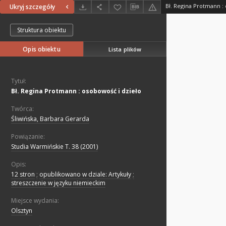
Bł. Regina Protmann :
Ukryj szczegóły
Struktura obiektu
Opis obiektu
Lista plików
Tytuł:
Bł. Regina Protmann : osobowość i dzieło
Twórca:
Śliwińska, Barbara Gerarda
Powiązanie:
Studia Warmińskie T. 38 (2001)
Opis:
12 stron
;
opublikowano w dziale: Artykuły
;
streszczenie w języku niemieckim
Miejsce wydania:
Olsztyn