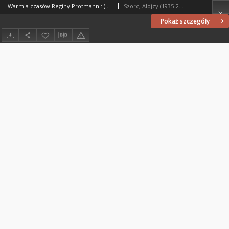
Warmia czasów Reginy Protmann : (w drugiej połowie XVI i na początku XVII wieku)
Szorc, Alojzy (1935-2010)
Pokaż szczegóły