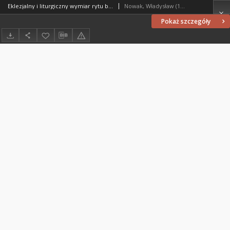
Eklezjalny i liturgiczny wymiar rytu beatyfikacji
Nowak, Władysław (1940- )
Pokaż szczegóły