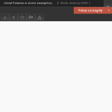
Udział Polaków w dziele ewangelizacji w latach 1000-2000
Miotk, Andrzej (1963- )
Pokaż szczegóły