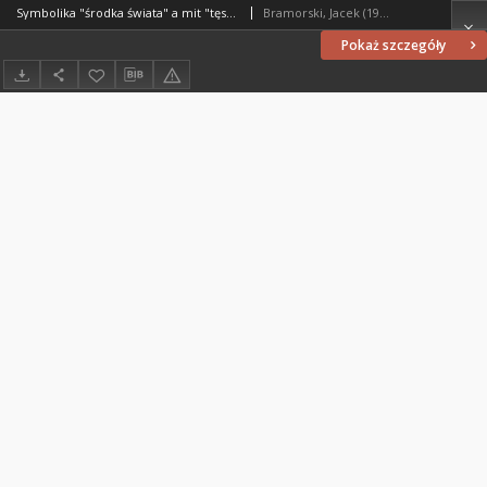
Symbolika "środka świata" a mit "tęsknoty za rajem" w ujęciu Mircei Eliadego
Bramorski, Jacek (1965- )
Pokaż szczegóły