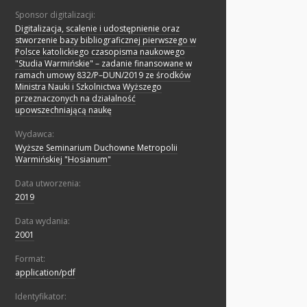
Sponsor digitalizacji:
Digitalizacja, scalenie i udostępnienie oraz
stworzenie bazy bibliograficznej pierwszego w
Polsce katolickiego czasopisma naukowego
"Studia Warmińskie" – zadanie finansowane w
ramach umowy 832/P–DUN/2019 ze środków
Ministra Nauki i Szkolnictwa Wyższego
przeznaczonych na działalność
upowszechniającą naukę
Wydawca:
Wyższe Seminarium Duchowne Metropolii
Warmińskiej "Hosianum"
Data utworzenia:
2019
Data wydania:
2001
Format:
application/pdf
Identyfikator: