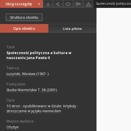
Ukryj szczegóły
Struktura obiektu
Opis obiektu
Lista plików
Tytuł:
Społeczność polityczna a kultura w
nauczaniu Jana Pawła II
Twórca:
Łużyński, Wiesław (1967- )
Powiązanie:
Studia Warmińskie T. 38 (2001)
Opis:
10 stron
;
opublikowano w dziale: Artykuły
;
streszczenie w języku niemieckim
Miejsce wydania:
Olsztyn