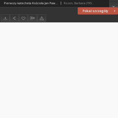
Pierwszy katecheta Kościoła Jan Paweł II - uczy, jak żyć
Rozen, Barbara (1958- )
Pokaż szczegóły