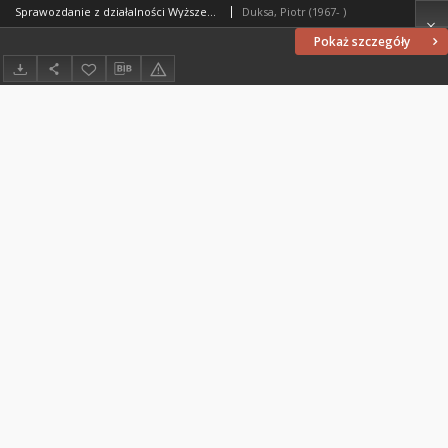
Sprawozdanie z działalności Wyższego Seminarium Duchownego Metropolii Warmińskiej "Hosianum" w roku akademickim 2000/2001
Duksa, Piotr (1967- )
Pokaż szczegóły