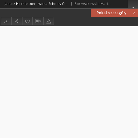
Janusz Hochleitner, Iwona Scheer, Obrońca przed wylewami rzek : niezwykłe dzieje życia i kultu św. Jana Nepomucena : [recenzja]
Borzyszkowski, Marian (1936-2001)
Pokaż szczegóły