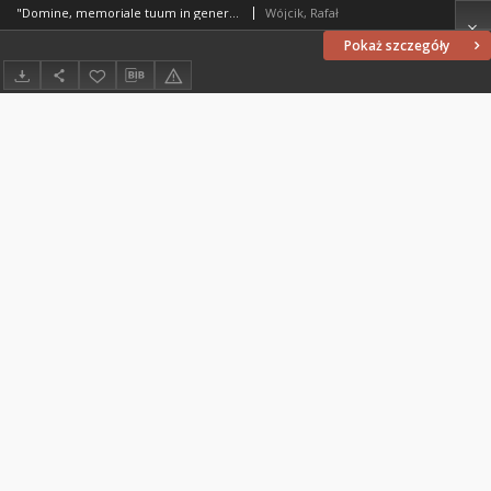
"Domine, memoriale tuum in generationem et generationem..." : o krakowskim traktacie "Opusculum de arte memorativa" z 1504 roku
Wójcik, Rafał
Pokaż szczegóły