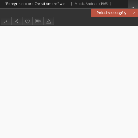
"Peregrinatio pro Christi Amore" we wczesnym Średniowieczu
Miotk, Andrzej (1963- )
Pokaż szczegóły